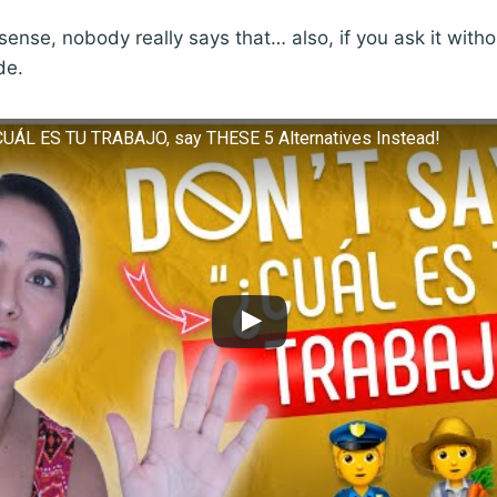
ense, nobody really says that… also, if you ask it withou
de.
UÁL ES TU TRABAJO, say THESE 5 Alternatives Instead!