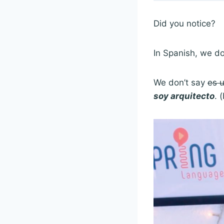
Did you notice?
In Spanish, we do
We don’t say
es u
soy arquitecto
. 