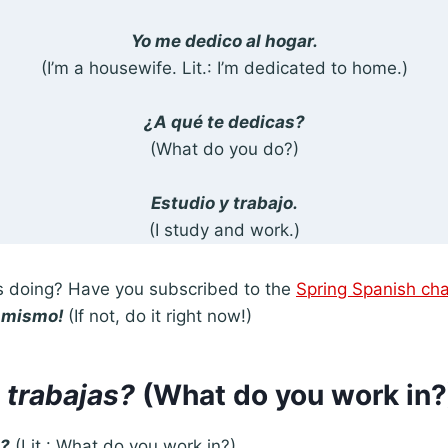
Yo me dedico al hogar.
(I’m a housewife. Lit.: I’m dedicated to home.)
¿A qué te dedicas?
(What do you do?)
Estudio y trabajo.
(I study and work.)
 doing? Have you subscribed to the
Spring Spanish ch
mismo!
(If not, do it right now!)
 trabajas?
(What do you work in?
s?
(Lit.: What do you work in?)