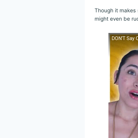
Though it makes s
might even be ru
DON’T Say C