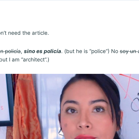
n’t need the article.
n policía
,
sino es policía
. (but he is “police”) No
soy un 
(but I am “architect”.)