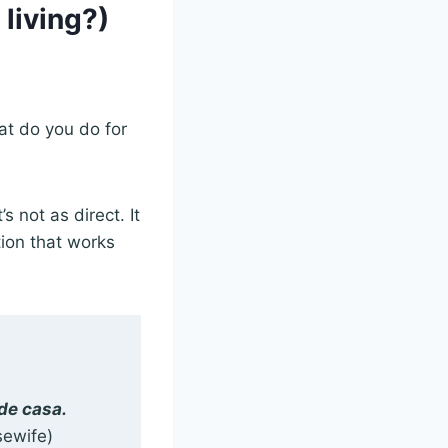
 living?)
at do you do for
s not as direct. It
tion that works
 de casa.
sewife)