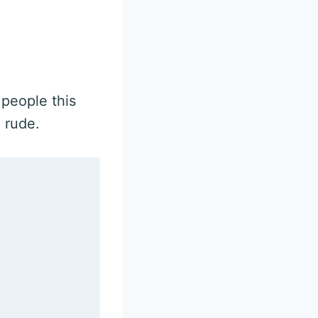
 people this
d rude.