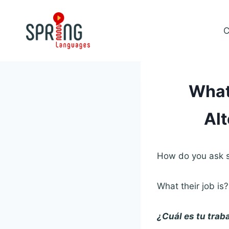
Skip
to
C
content
What
Alt
How do you ask s
What their job is?
¿Cuál es tu trab