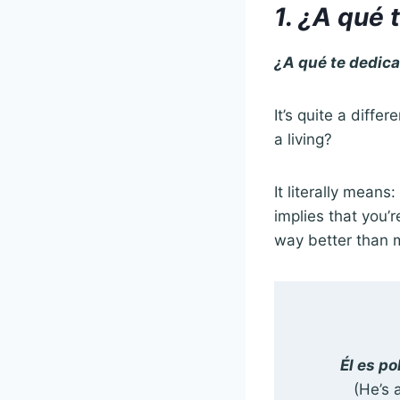
1.
¿A qué 
¿A qué te dedic
It’s quite a diff
a living?
It literally means
implies that you’
way better than mo
Él es po
(He’s 