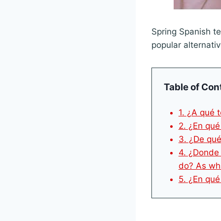
Spring Spanish te
popular alternati
Table of Con
1. ¿A qué 
2. ¿En qué
3. ¿De qué
4. ¿Donde
do? As wh
5. ¿En qué