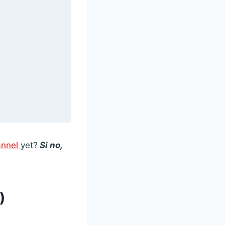
annel
yet?
Si no,
)