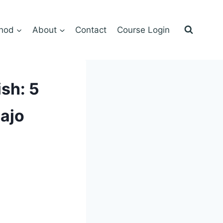
hod
About
Contact
Course Login
sh: 5
bajo