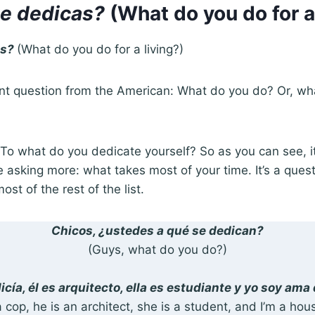
te dedicas?
(What do you do for a
as?
(What do you do for a living?)
erent question from the American: What do you do? Or, wh
: To what do you dedicate yourself? So as you can see, it’
re asking more: what takes most of your time. It’s a ques
st of the rest of the list.
Chicos, ¿ustedes a qué se dedican?
(Guys, what do you do?)
licía, él es arquitecto, ella es estudiante y yo soy ama
a cop, he is an architect, she is a student, and I’m a hou