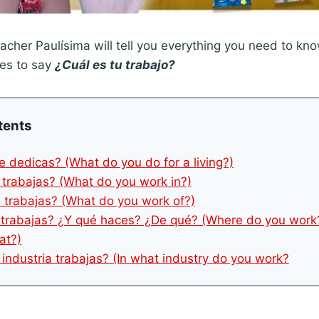
acher Paulísima will tell you everything you need to kn
ves to say
¿Cuál es tu trabajo?
tents
te dedicas? (What do you do for a living?)
 trabajas? (What do you work in?)
 trabajas? (What do you work of?)
 trabajas? ¿Y qué haces? ¿De qué? (Where do you work
at?)
 industria trabajas? (In what industry do you work?